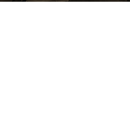
NEWSLETTER
: avec nous c'est SEA
simple
INSCRIVEZ-VOUS À NOTRE NEWSLETTER ET NOS FLASHS EN
DROIT DU TRAVAIL
JE M'INSCRIS
* Les informations identifiées par un astérisque sont obligatoires. A défaut, votre
demande ne pourra pas être traitée ou son traitement sera retardé.
Les données collectées à partir de ce formulaire sont destinées au Cabinet SEA