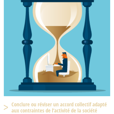
Conclure ou réviser un accord collectif adapté
aux contraintes de l’activité de la société