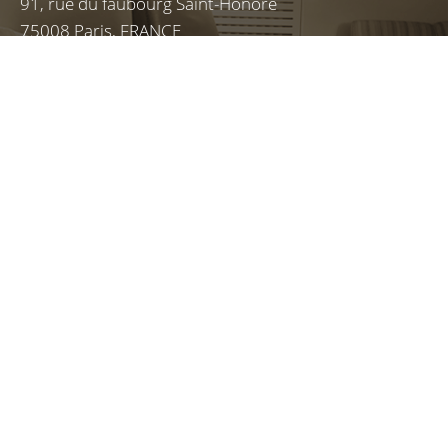
91, rue du faubourg Saint-Honoré
75008 Paris, FRANCE
(+33) 1 80 49 34 46
NOUS LOCALISER
NOUS CONTACTER
NEWSLETTER
: avec nous c'est SEA
simple
INSCRIVEZ-VOUS À NOTRE NEWSLETTER ET NOS FLASHS EN
DROIT DU TRAVAIL