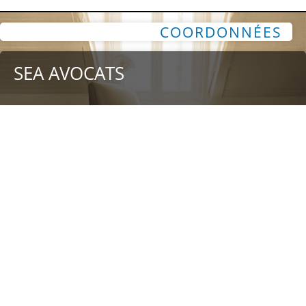
COORDONNÉES
SEA AVOCATS
91, rue du faubourg Saint-Honoré
75008 Paris, FRANCE
(+33) 1 80 49 34 46
NOUS LOCALISER
NOUS CONTACTER
NEWSLETTER
: avec nous c'est SEA
simple