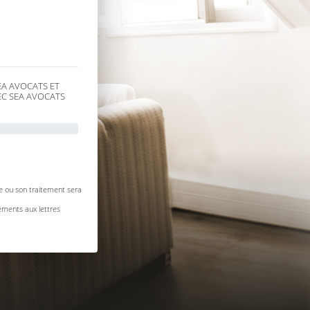
EA AVOCATS ET
EC SEA AVOCATS
ée ou son traitement sera
ements aux lettres
ès, d’interrogation, de
nt d’un droit d’opposition
lisées à des fins de
s droits après votre
onsulter notre politique
courrier à SEA AVOCATS
VOCATS, 91 Rue du