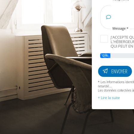
Message *
J'ACCEPTE Q
L'HÉBERGEUR
QUI PEUT EN
0%
ENVOYER
* Les informations ident
retardé.
Les données collectées 
d’information et aux évé
Conformément à la réglem
rectification, d’effaceme
au traitement de vos don
prospection commerciale
Vous disposez enfin du dr
décès et celui d’introdui
de protection des données
Pour exercer vos droits 
accompagné de la photoco