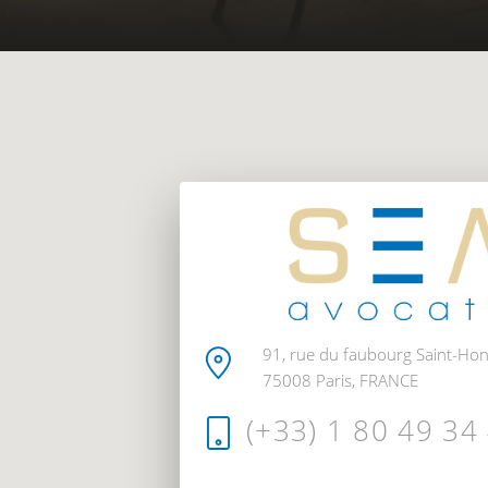
Faubourg Saint-Honoré, 
91, rue du faubourg Saint-Ho
75008 Paris, FRANCE
(+33) 1 80 49 34