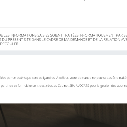
UE LES INFORMATIONS SAISIES SOIENT TRAITÉES INFORMATIQUEMENT PAR S
 DU PRÉSENT SITE DANS LE CADRE DE MA DEMANDE ET DE LA RELATION AV
 DÉCOULER.
ifiées par un astérisque sont obligatoires. A défaut, votre demande ne pourra pas être trait
à partir de ce formulaire sont destinées au Cabinet SEA AVOCATS pour la gestion des abonn
nements organisés par le Cabinet. Ces données font l’objet d’un traitement informatique.
entation en matière de protection des données personnelles, vous disposez d'un droit d'acc
nt, de portabilité, de limitation des informations qui vous concernent. Vous disposez égaleme
nées à caractère personnel ainsi que d’un droit d’opposition à ce que ces données soient uti
.
oit de définir des directives générales et particulières quant aux modalités d’exercice de ce
re une réclamation auprès d’une autorité de contrôle. Pour plus d’informations, vous pouvez c
 personnel figurant à l’onglet « Politique de confidentialité » du présent site web.
ou pour toute question en relation avec vos données personnelles, vous devez adresser un 
pie d’un titre d’identité comportant votre signature, à l’adresse postale suivante : SEA A